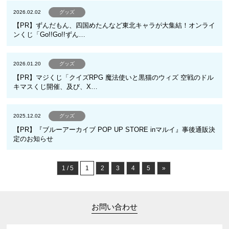
2026.02.02
グッズ
【PR】ずんだもん、四国めたんなど東北キャラが大集結！オンライ
ンくじ「Go!!Go!!ずん…
2026.01.20
グッズ
【PR】マジくじ「クイズRPG 魔法使いと黒猫のウィズ 空戦のドル
キマスくじ開催、及び、X…
2025.12.02
グッズ
【PR】『ブルーアーカイブ POP UP STORE inマルイ』事後通販決
定のお知らせ
1 / 5
1
2
3
4
5
»
お問い合わせ