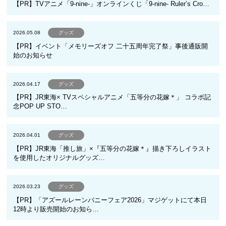
【PR】TVアニメ「9-nine-」オンラインくじ「9-nine- Ruler’s Cro…
2026.05.08
グッズ
【PR】イベント「メモリーズオフ 二十五周年完了祭」事後通販開
始のお知らせ
2026.04.17
グッズ
【PR】JR東海× TVスペシャルアニメ「五等分の花嫁＊」 コラボ記
念POP UP STO…
2026.04.01
グッズ
【PR】JR東海「推し旅」×『五等分の花嫁＊』描き下ろしイラスト
を使用したオリジナルグッズ…
2026.03.23
グッズ
【PR】「アズールレーンバニーフェア2026」マジゲットにて本日
12時より販売開始のお知ら…