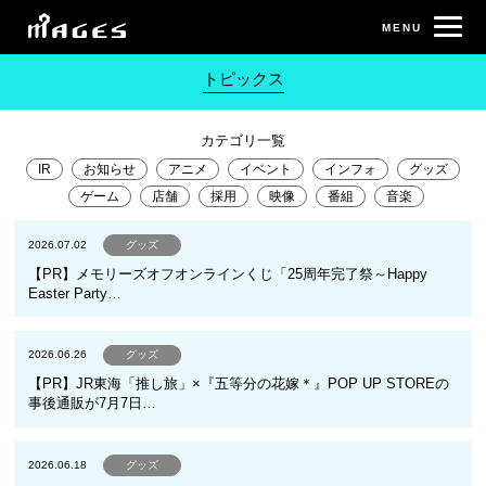
トピックス
カテゴリ一覧
IR
お知らせ
アニメ
イベント
インフォ
グッズ
ゲーム
店舗
採用
映像
番組
音楽
2026.07.02
グッズ
【PR】メモリーズオフオンラインくじ「25周年完了祭～Happy
Easter Party…
2026.06.26
グッズ
【PR】JR東海「推し旅」×『五等分の花嫁＊』POP UP STOREの
事後通販が7月7日…
2026.06.18
グッズ