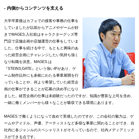
- 内側からコンテンツを支える
大学卒業後はカフェでの接客や事務の仕事を
していましたが以前からアニメやゲームが好
きでMAGES.入社前はキャラクターグッズ専
門店で店舗企画や店舗運営の仕事をしていま
した。仕事を続ける中で、もともと興味のあ
った経営企画にチャレンジしたい気持ち強く
なり転職を決意。MAGES.は
『STEINS;GATE』という強いIPがあり、ゲ
ーム制作以外にも多岐にわたる事業展開を行
っていることや、何より希望していた経営企
画の仕事ができることが応募の決め手になり
ました。経営企画の仕事は未経験だったのですが、知識が豊富な上司を含め、
一緒に働くメンバーから様々なことが吸収できる環境にあります。
MAGES.で働くようになって改めて実感したのですが、この会社の魅力は、ゲ
ームやアイドル、声優、アーティストなど多様な事業に関わることができ、自
社内に各ジャンルのスペシャリストがそろっているので、社内メディアミック
スができる点です。