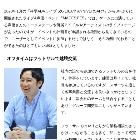
2020年1月の『科学ADVライブ S;G 1010th ANNIVERSARY』から3年ぶりに
開催されたライブ&声優イベント『MAGES;FES』では、ゲームに出演してい
る声優さんのトークステージや所属アイドルやアーティストのライブステージ
があったのですが、イベントの計画書が承認される段階から見てきているの
で、ユーザーとしてイベントに参加するだけではなく、その内側に関わること
ができたのはとてもいい経験となりました。
- オフタイムはフットサルで越境交流
社内の誰でも参加できるフットサルの会を作
り、幹事をしています。練習は月イチで、社
長も参加しているのですが、スポーツを通し
て各事業部と交流する良いきっかけとなって
います。親会社のチームと試合をすることも
あり、グループ間交流にもつながっていま
す。
フットサルでのやりとりから業務相談のきっ
かけにつながることも多く、私にとって充実
した時間になっています。こんな事業体の会