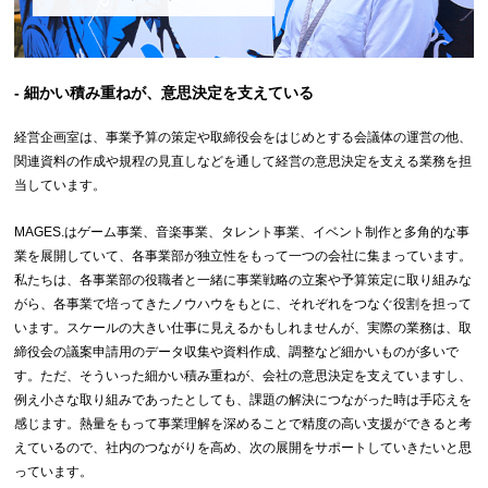
- 細かい積み重ねが、意思決定を支えている
経営企画室は、事業予算の策定や取締役会をはじめとする会議体の運営の他、
関連資料の作成や規程の見直しなどを通して経営の意思決定を支える業務を担
当しています。
MAGES.はゲーム事業、音楽事業、タレント事業、イベント制作と多角的な事
業を展開していて、各事業部が独立性をもって一つの会社に集まっています。
私たちは、各事業部の役職者と一緒に事業戦略の立案や予算策定に取り組みな
がら、各事業で培ってきたノウハウをもとに、それぞれをつなぐ役割を担って
います。スケールの大きい仕事に見えるかもしれませんが、実際の業務は、取
締役会の議案申請用のデータ収集や資料作成、調整など細かいものが多いで
す。ただ、そういった細かい積み重ねが、会社の意思決定を支えていますし、
例え小さな取り組みであったとしても、課題の解決につながった時は手応えを
感じます。熱量をもって事業理解を深めることで精度の高い支援ができると考
えているので、社内のつながりを高め、次の展開をサポートしていきたいと思
っています。