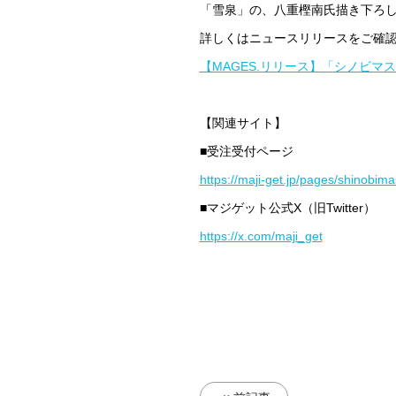
「雪泉」の、八重樫南氏描き下ろし
詳しくはニュースリリースをご確
【MAGES.リリース】「シノビマ
【関連サイト】
■受注受付ページ
https://maji-get.jp/pages/shinobima
■マジゲット公式X（旧Twitter）
https://x.com/maji_get