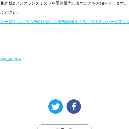
抱き枕&フレグランスミストを受注販売しますことをお知らせします。
認ください。
スター 閃乱カグラ NEW LINK」八重樫南描き下ろし抱き枕カバー＆フ
ster_ppillow