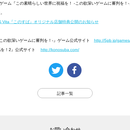
Station®Vita用ゲーム『この素晴らしい世界に祝福を！ -この欲深いゲームに
た。
PS Vita『このすば』オリジナル店舗特典公開のお知らせ
-この欲深いゲームに審判を！-』ゲーム公式サイト
http://5pb.jp/game
福を！2』公式サイト
http://konosuba.com/
記事一覧
お問い合わせ