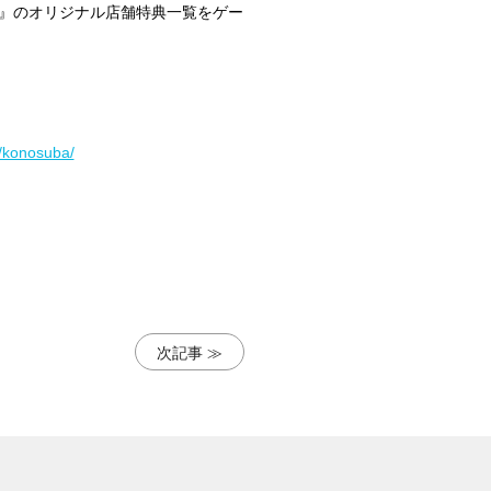
審判を！-』のオリジナル店舗特典一覧をゲー
s/konosuba/
次記事 ≫