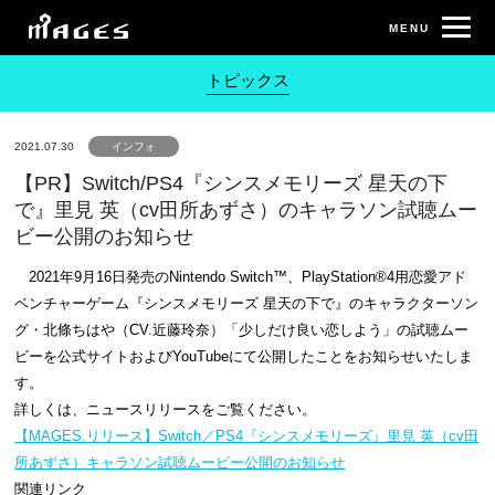
トピックス
2021.07.30
インフォ
【PR】Switch/PS4『シンスメモリーズ 星天の下
で』里見 英（cv田所あずさ）のキャラソン試聴ムー
ビー公開のお知らせ
2021年9月16日発売のNintendo Switch™、PlayStation®4用恋愛アド
ベンチャーゲーム『シンスメモリーズ 星天の下で』のキャラクターソン
グ・北條ちはや（CV.近藤玲奈）「少しだけ良い恋しよう」の試聴ムー
ビーを公式サイトおよびYouTubeにて公開したことをお知らせいたしま
す。
詳しくは、ニュースリリースをご覧ください。
【MAGES.リリース】Switch／PS4『シンスメモリーズ』里見 英（cv田
所あずさ）キャラソン試聴ムービー公開のお知らせ
関連リンク