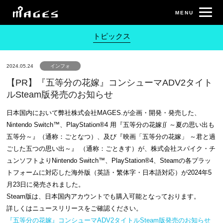
トピックス
2024.05.24
インフォ
【PR】『五等分の花嫁』コンシューマADV2タイト
ルSteam版発売のお知らせ
日本国内において弊社株式会社MAGES.が企画・開発・発売した、
Nintendo Switch™、PlayStation®4 用『五等分の花嫁∬ ～夏の思い出も
五等分～』（通称：ごとなつ）、及び『映画「五等分の花嫁」 ～君と過
ごした五つの思い出～』 （通称：ごときす）が、株式会社スパイク・チ
ュンソフトよりNintendo Switch™、PlayStation®4、Steamの各プラッ
トフォームに対応した海外版（英語・繁体字・日本語対応）が2024年5
月23日に発売されました。
Steam版は、日本国内アカウントでも購入可能となっております。
詳しくはニュースリリースをご確認ください。
『五等分の花嫁』コンシューマADV2タイトルSteam版発売のお知らせ