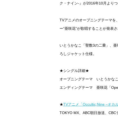
ク・ナイン-』が2016年10月より
TVアニメのオープニングテーマを
ー“亜咲花”が歌唱することが発表
いとうかなこ「聖数3の二乗」、亜咲花「O
ろしジャケット仕様。
★シングル詳細★
オープニングテーマ いとうかな
エンディングテーマ 亜咲花「Open y
★
TVアニメ「Occultic;Nine 
TOKYO MX
、
ABC朝日放送、CBC