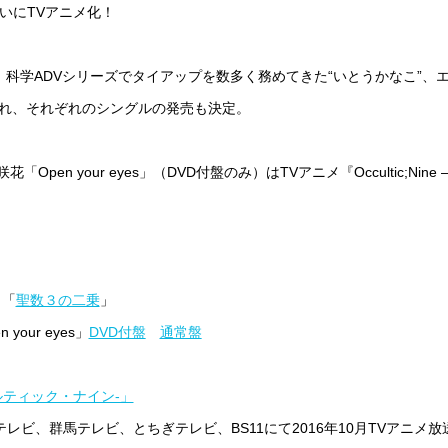
ついにTVアニメ化！
、科学ADVシリーズでタイアップを数多く務めてきた“いとうかなこ”、
され、それぞれのシングルの発売も決定。
pen your eyes」（DVD付盤のみ）はTVアニメ『Occultic;Ni
こ「
聖数３の二乗
」
our eyes」
DVD付盤
通常盤
–オカルティック・ナイン-」
テレビ、群馬テレビ、とちぎテレビ、BS11にて2016年10月TVアニメ