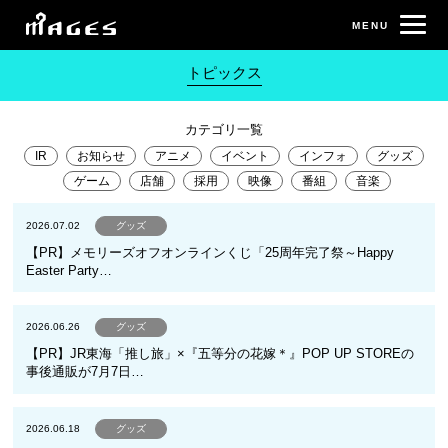
トピックス
カテゴリ一覧
IR
お知らせ
アニメ
イベント
インフォ
グッズ
ゲーム
店舗
採用
映像
番組
音楽
2026.07.02
グッズ
【PR】メモリーズオフオンラインくじ「25周年完了祭～Happy
Easter Party…
2026.06.26
グッズ
【PR】JR東海「推し旅」×『五等分の花嫁＊』POP UP STOREの
事後通販が7月7日…
2026.06.18
グッズ