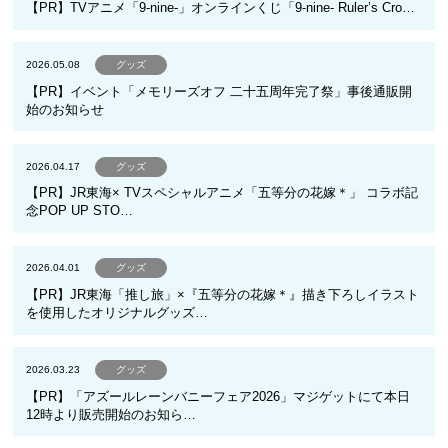
【PR】TVアニメ「9-nine-」オンラインくじ「9-nine- Ruler’s Cro…
2026.05.08
グッズ
【PR】イベント「メモリーズオフ 二十五周年完了祭」事後通販開
始のお知らせ
2026.04.17
グッズ
【PR】JR東海× TVスペシャルアニメ「五等分の花嫁＊」 コラボ記
念POP UP STO…
2026.04.01
グッズ
【PR】JR東海「推し旅」×『五等分の花嫁＊』描き下ろしイラスト
を使用したオリジナルグッズ…
2026.03.23
グッズ
【PR】「アズールレーンバニーフェア2026」マジゲットにて本日
12時より販売開始のお知ら…