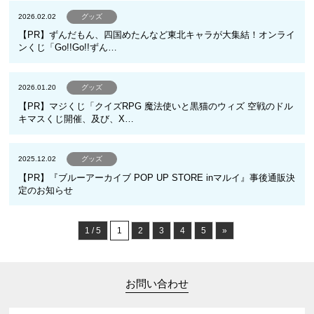
2026.02.02
グッズ
【PR】ずんだもん、四国めたんなど東北キャラが大集結！オンライ
ンくじ「Go!!Go!!ずん…
2026.01.20
グッズ
【PR】マジくじ「クイズRPG 魔法使いと黒猫のウィズ 空戦のドル
キマスくじ開催、及び、X…
2025.12.02
グッズ
【PR】『ブルーアーカイブ POP UP STORE inマルイ』事後通販決
定のお知らせ
1 / 5
1
2
3
4
5
»
お問い合わせ