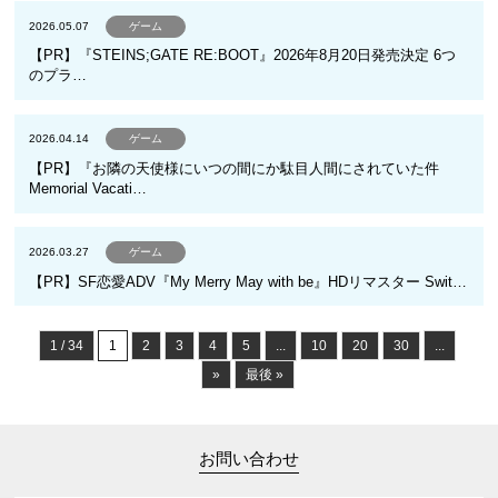
2026.05.07
ゲーム
【PR】『STEINS;GATE RE:BOOT』2026年8月20日発売決定 6つ
のプラ…
2026.04.14
ゲーム
【PR】『お隣の天使様にいつの間にか駄目人間にされていた件
Memorial Vacati…
2026.03.27
ゲーム
【PR】SF恋愛ADV『My Merry May with be』HDリマスター Swit…
1 / 34
1
2
3
4
5
...
10
20
30
...
»
最後 »
お問い合わせ