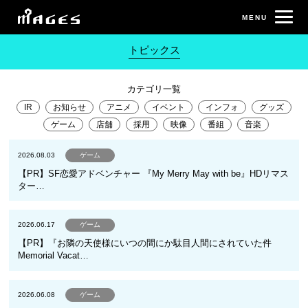
トピックス
カテゴリ一覧
IR
お知らせ
アニメ
イベント
インフォ
グッズ
ゲーム
店舗
採用
映像
番組
音楽
2026.08.03
ゲーム
【PR】SF恋愛アドベンチャー 『My Merry May with be』HDリマス
ター…
2026.06.17
ゲーム
【PR】『お隣の天使様にいつの間にか駄目人間にされていた件
Memorial Vacat…
2026.06.08
ゲーム