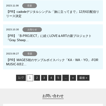
2023.11.08
音楽
【PR】cadodeデジタルシングル「旅に立ってまで」12月6日配信リ
リース決定
2023.10.30
お知らせ
【PR】「B-PROJECT」に続くLOVE＆ARTの新プロジェクト
『Gray Sheep…
2023.09.27
音楽
【PR】MAGES初のサンプルボイスパック「KA・WA・YO」-FOR
MUSIC-9月2…
1 / 7
1
2
3
4
5
...
»
最後 »
お問い合わせ