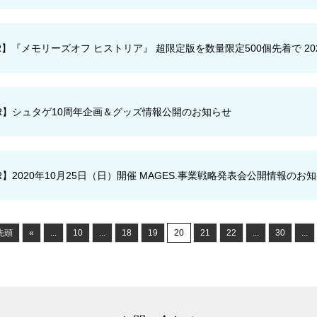
R】『メモリーズオフ ヒストリア』 超限定版を数量限定500個先着で 20
R】シュタゲ10周年企画＆グッズ情報公開のお知らせ
R】2020年10月25日（日）開催 MAGES.事業戦略発表会公開情報のお
 先頭
«
...
10
...
18
19
20
21
22
...
30
...