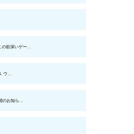
-この欲深いゲー…
. ウ…
公開のお知ら…