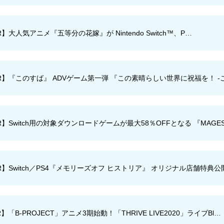
R】大人気アニメ『五等分の花嫁』が Nintendo Switch™、P…
R】『このすば』 ADVゲーム第一弾 『この素晴らしい世界に祝福を！ 
R】Switch用の対象ダウンロードゲームが最大58％OFFとなる 『MAGES
R】Switch／PS4『メモリーズオフ ヒストリア』 オリジナル店舗特典
】「B-PROJECT」アニメ3期始動！「THRIVE LIVE2020」ライブBl…