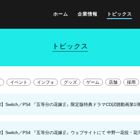
ホーム
企業情報
トピックス
トピックス
メ
イベント
インフォ
グッズ
ゲーム
店舗
採用
R】Switch／PS4 『五等分の花嫁∬』限定版特典ドラマCD試聴動画第1
R】Switch／PS4 『五等分の花嫁∬』ウェブサイトにて 中野一花役・花