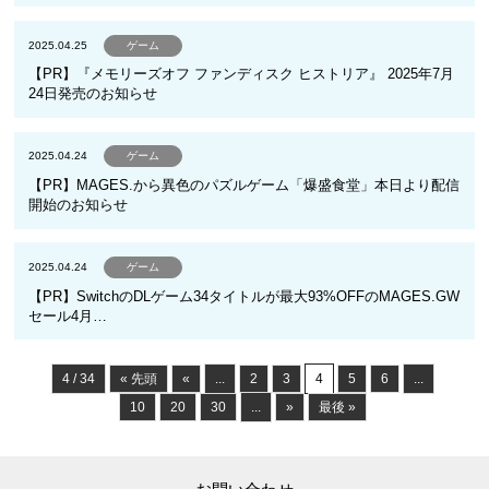
2025.04.25
ゲーム
【PR】『メモリーズオフ ファンディスク ヒストリア』 2025年7月
24日発売のお知らせ
2025.04.24
ゲーム
【PR】MAGES.から異色のパズルゲーム「爆盛食堂」本日より配信
開始のお知らせ
2025.04.24
ゲーム
【PR】SwitchのDLゲーム34タイトルが最大93%OFFのMAGES.GW
セール4月…
4 / 34
« 先頭
«
...
2
3
4
5
6
...
10
20
30
...
»
最後 »